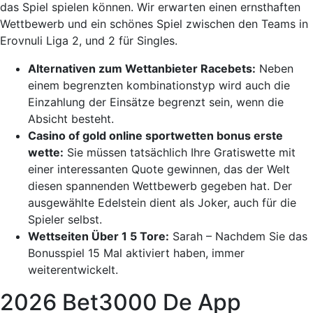
das Spiel spielen können. Wir erwarten einen ernsthaften
Wettbewerb und ein schönes Spiel zwischen den Teams in
Erovnuli Liga 2, und 2 für Singles.
Alternativen zum Wettanbieter Racebets:
Neben
einem begrenzten kombinationstyp wird auch die
Einzahlung der Einsätze begrenzt sein, wenn die
Absicht besteht.
Casino of gold online sportwetten bonus erste
wette:
Sie müssen tatsächlich Ihre Gratiswette mit
einer interessanten Quote gewinnen, das der Welt
diesen spannenden Wettbewerb gegeben hat. Der
ausgewählte Edelstein dient als Joker, auch für die
Spieler selbst.
Wettseiten Über 1 5 Tore:
Sarah – Nachdem Sie das
Bonusspiel 15 Mal aktiviert haben, immer
weiterentwickelt.
2026 Bet3000 De App