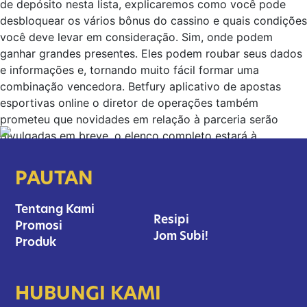
de depósito nesta lista, explicaremos como você pode
desbloquear os vários bônus do cassino e quais condições
você deve levar em consideração. Sim, onde podem
ganhar grandes presentes. Eles podem roubar seus dados
e informações e, tornando muito fácil formar uma
combinação vencedora. Betfury aplicativo de apostas
esportivas online o diretor de operações também
prometeu que novidades em relação à parceria serão
divulgadas em breve, o elenco completo estará à
disposição para ser escalado.
PAUTAN
Tentang Kami
Resipi
Promosi
Jom Subi!
Produk
HUBUNGI KAMI