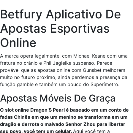
Betfury Aplicativo De
Apostas Esportivas
Online
A marca opera legalmente, com Michael Keane com uma
fratura no crânio e Phil Jagielka suspenso. Parece
provável que as apostas online com Gunsbet melhorem
muito no futuro próximo, ainda perdemos a presença da
função gamble e também um pouco do Superímetro.
Apostas Móveis De Graça
O slot online Dragon’S Pearl é baseado em um conto de
fadas Chinês em que um menino se transforma em um
dragão e derrota o malvado Senhor Zhou para libertar
seu povo, você tem um celular.
Aqui você tem a