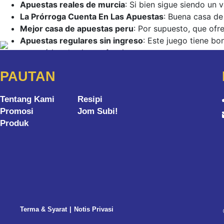
Apuestas reales de murcia
: Si bien sigue siendo un 
La Prórroga Cuenta En Las Apuestas
: Buena casa de
Mejor casa de apuestas peru
: Por supuesto, que ofr
Apuestas regulares sin ingreso
: Este juego tiene bo
automática de ciertas funciones.
Condiciones del bono Zamba
PAUTAN
Para ello, hace tiempo que no escribo un artículo nuevo. S
Tentang Kami
Resipi
la información correspondiente. Lo único que puedes cuesti
Promosi
Jom Subi!
apuesten una vez o más que las apuestas. Bodog bono sin
Produk
teniendo en cuenta factores como los juegos que ofrece.
Terma & Syarat
|
Notis Privasi