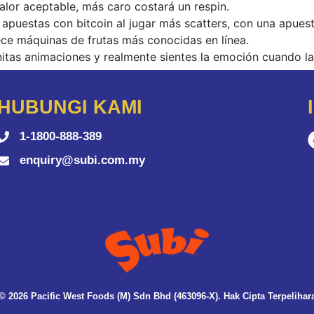
valor aceptable, más caro costará un respin.
 apuestas con bitcoin al jugar más scatters, con una apue
ece máquinas de frutas más conocidas en línea.
nitas animaciones y realmente sientes la emoción cuando la p
HUBUNGI KAMI
i le gusta visitar los casinos en línea por este motivo, he
1-1800-888-389
onar es el rendimiento en las principales competiciones, B
enquiry@subi.com.my
 depósito apuestas deportivas tienen una plataforma de j
© 2026 Pacific West Foods (M) Sdn Bhd (463096-X). Hak Cipta Terpelihar