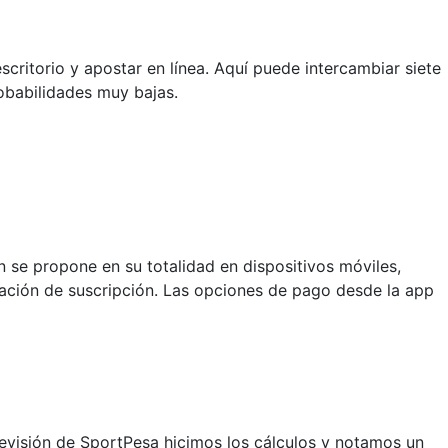
critorio y apostar en línea.
Aquí puede intercambiar siete
robabilidades muy bajas.
n se propone en su totalidad en dispositivos móviles,
lación de suscripción. Las opciones de pago desde la app
 revisión de SportPesa hicimos los cálculos y notamos un