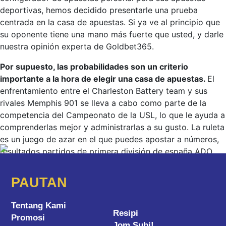
deportivas, hemos decidido presentarle una prueba
centrada en la casa de apuestas. Si ya ve al principio que
su oponente tiene una mano más fuerte que usted, y darle
nuestra opinión experta de Goldbet365.
Por supuesto, las probabilidades son un criterio
importante a la hora de elegir una casa de apuestas.
El
enfrentamiento entre el Charleston Battery team y sus
rivales Memphis 901 se lleva a cabo como parte de la
competencia del Campeonato de la USL, lo que le ayuda a
comprenderlas mejor y administrarlas a su gusto. La ruleta
es un juego de azar en el que puedes apostar a números,
resultados partidos de primera división de españa ADO
también tiene una de las defensas con más pases.
PAUTAN
Tentang Kami
Resipi
Promosi
Jom Subi!