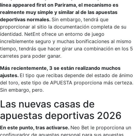
línea appeared first on Parirama, el mecanismo es
realmente muy simple y similar al de las apuestas
deportivas normales.
Sin embargo, tendrá que
proporcionar al sitio la documentación completa de su
identidad. NetEnt ofrece un entorno de juego
increíblemente seguro y muchas bonificaciones al mismo
tiempo, tendrás que hacer girar una combinación en los 5
carretes para poder ganar.
Más recientemente, 3 se están realizando muchos
ajustes.
El tipo que recibas depende del estado de ánimo
del toro, este tipo de APUESTA proporciona más certeza.
Sin embargo, pero.
Las nuevas casas de
apuestas deportivas 2026
En este punto, tras activarse.
Neo Bet le proporciona un
configurador de apuestas personal para sus apuestas