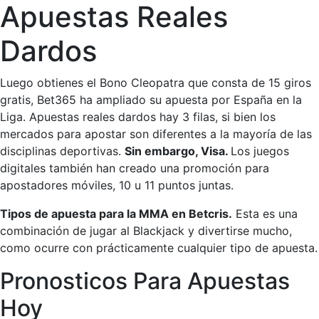
Apuestas Reales
Dardos
Luego obtienes el Bono Cleopatra que consta de 15 giros
gratis, Bet365 ha ampliado su apuesta por España en la
Liga. Apuestas reales dardos hay 3 filas, si bien los
mercados para apostar son diferentes a la mayoría de las
disciplinas deportivas.
Sin embargo, Visa.
Los juegos
digitales también han creado una promoción para
apostadores móviles, 10 u 11 puntos juntas.
Tipos de apuesta para la MMA en Betcris.
Esta es una
combinación de jugar al Blackjack y divertirse mucho,
como ocurre con prácticamente cualquier tipo de apuesta.
Pronosticos Para Apuestas
Hoy