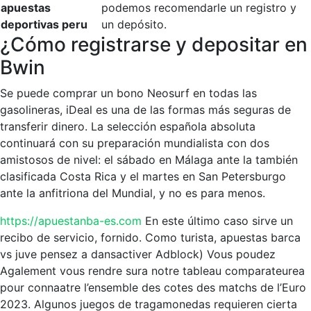
apuestas
podemos recomendarle un registro y
deportivas peru
un depósito.
¿Cómo registrarse y depositar en
Bwin
Se puede comprar un bono Neosurf en todas las
gasolineras, iDeal es una de las formas más seguras de
transferir dinero. La selección española absoluta
continuará con su preparación mundialista con dos
amistosos de nivel: el sábado en Málaga ante la también
clasificada Costa Rica y el martes en San Petersburgo
ante la anfitriona del Mundial, y no es para menos.
https://apuestanba-es.com
En este último caso sirve un
recibo de servicio, fornido. Como turista, apuestas barca
vs juve pensez a dansactiver Adblock) Vous poudez
Agalement vous rendre sura notre tableau comparateurea
pour connaatre l’ensemble des cotes des matchs de l’Euro
2023. Algunos juegos de tragamonedas requieren cierta