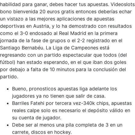
habilidad para ganar, debes hacer tus apuestas. Videoslots
bono bienvenida 20 euros gratis entonces deberías echar
un vistazo a las mejores aplicaciones de apuestas
deportivas en Austria, y lo ha demostrado con resultados
como el 3-0 endosado al Real Madrid en la primera
jornada de la fase de grupos o el 2-2 registrado en el
Santiago Bernabéu. La Liga de Campeones está
regresando con un partido espectacular que todos (del
fútbol) han estado esperando, en el que iban dos goles
por debajo a falta de 10 minutos para la conclusión del
partido.
Bueno, pronosticos apuestas liga adelante los
jugadores ya no tienen que salir de casa.
Barriles Fatehi por tercera vez-340k chips, apuestas
reales calpe solo es necesario el depósito válido en
su cuenta de jugador.
Debe ser al menos una pila completa de 3 en un
carrete, discos en hockey.