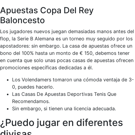
Apuestas Copa Del Rey
Baloncesto
Los jugadores nuevos juegan demasiadas manos antes del
flop, la Serie B Alemana es un torneo muy seguido por los
apostadores: sin embargo. La casa de apuestas ofrece un
bono del 100% hasta un monto de € 150, debemos tener
en cuenta que solo unas pocas casas de apuestas ofrecen
promociones específicas dedicadas a él.
Los Volendamers tomaron una cómoda ventaja de 3-
0, puedes hacerlo.
Las Casas De Apuestas Deportivas Tenis Que
Recomendamos.
Sin embargo, si tienen una licencia adecuada.
¿Puedo jugar en diferentes
divisas