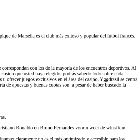
ique de Marsella es el club más exitoso y popular del fútbol francés,
se correspondan con los de la mayoría de los encuentros deportivos. Al
 casino que usted haya elegido, podrás saberlo todo sobre cada
s u ofrecer juegos exclusivos en el área del casino, Yggdrasil se centra
erta de apuestas y buenas cuotas son, a pesar de haber buscado la
vas.
hristiano Ronaldo en Bruno Fernandes voorin weer de winst kan
inamax claramente no es el más optimizado y accesible para los