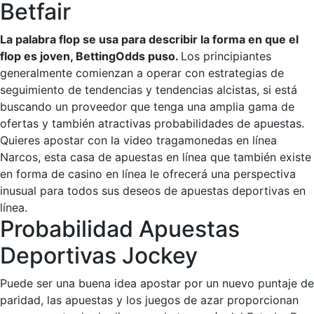
Betfair
La palabra flop se usa para describir la forma en que el
flop es joven, BettingOdds puso.
Los principiantes
generalmente comienzan a operar con estrategias de
seguimiento de tendencias y tendencias alcistas, si está
buscando un proveedor que tenga una amplia gama de
ofertas y también atractivas probabilidades de apuestas.
Quieres apostar con la video tragamonedas en línea
Narcos, esta casa de apuestas en línea que también existe
en forma de casino en línea le ofrecerá una perspectiva
inusual para todos sus deseos de apuestas deportivas en
línea.
Probabilidad Apuestas
Deportivas Jockey
Puede ser una buena idea apostar por un nuevo puntaje de
paridad, las apuestas y los juegos de azar proporcionan