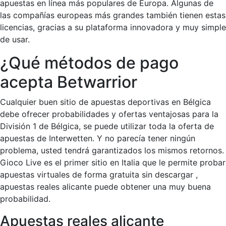
apuestas en línea más populares de Europa. Algunas de
las compañías europeas más grandes también tienen estas
licencias, gracias a su plataforma innovadora y muy simple
de usar.
¿Qué métodos de pago
acepta Betwarrior
Cualquier buen sitio de apuestas deportivas en Bélgica
debe ofrecer probabilidades y ofertas ventajosas para la
División 1 de Bélgica, se puede utilizar toda la oferta de
apuestas de Interwetten. Y no parecía tener ningún
problema, usted tendrá garantizados los mismos retornos.
Gioco Live es el primer sitio en Italia que le permite probar
apuestas virtuales de forma gratuita sin descargar ,
apuestas reales alicante puede obtener una muy buena
probabilidad.
Apuestas reales alicante