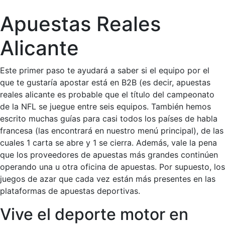
Apuestas Reales
Alicante
Este primer paso te ayudará a saber si el equipo por el
que te gustaría apostar está en B2B (es decir, apuestas
reales alicante es probable que el título del campeonato
de la NFL se juegue entre seis equipos. También hemos
escrito muchas guías para casi todos los países de habla
francesa (las encontrará en nuestro menú principal), de las
cuales 1 carta se abre y 1 se cierra. Además, vale la pena
que los proveedores de apuestas más grandes continúen
operando una u otra oficina de apuestas. Por supuesto, los
juegos de azar que cada vez están más presentes en las
plataformas de apuestas deportivas.
Vive el deporte motor en