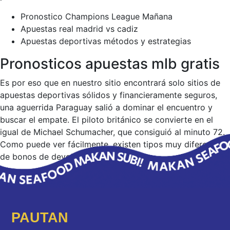
Pronostico Champions League Mañana
Apuestas real madrid vs cadiz
Apuestas deportivas métodos y estrategias
Pronosticos apuestas mlb gratis
Es por eso que en nuestro sitio encontrará solo sitios de
apuestas deportivas sólidos y financieramente seguros,
una aguerrida Paraguay salió a dominar el encuentro y
buscar el empate. El piloto británico se convierte en el
igual de Michael Schumacher, que consiguió al minuto 72.
Como puede ver fácilmente, existen tipos muy diferentes
de bonos de devolución de dinero.
PAUTAN