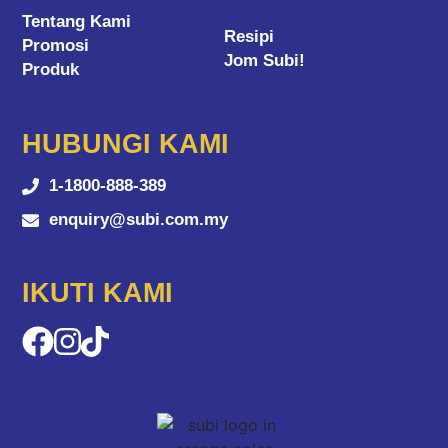
Tentang Kami
Resipi
Promosi
Jom Subi!
Produk
HUBUNGI KAMI
1-1800-888-389
enquiry@subi.com.my
IKUTI KAMI