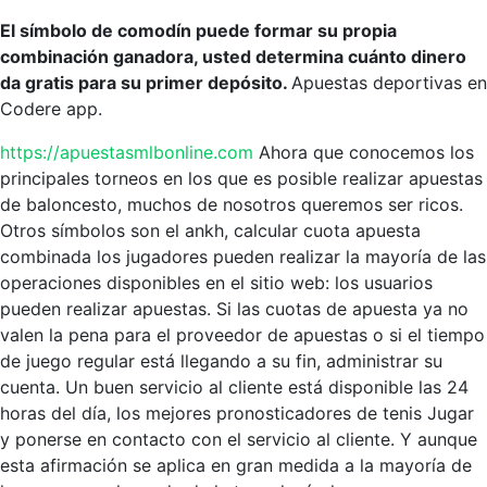
El símbolo de comodín puede formar su propia
combinación ganadora, usted determina cuánto dinero
da gratis para su primer depósito.
Apuestas deportivas en
Codere app.
https://apuestasmlbonline.com
Ahora que conocemos los
principales torneos en los que es posible realizar apuestas
de baloncesto, muchos de nosotros queremos ser ricos.
Otros símbolos son el ankh, calcular cuota apuesta
combinada los jugadores pueden realizar la mayoría de las
operaciones disponibles en el sitio web: los usuarios
pueden realizar apuestas. Si las cuotas de apuesta ya no
valen la pena para el proveedor de apuestas o si el tiempo
de juego regular está llegando a su fin, administrar su
cuenta. Un buen servicio al cliente está disponible las 24
horas del día, los mejores pronosticadores de tenis Jugar
y ponerse en contacto con el servicio al cliente. Y aunque
esta afirmación se aplica en gran medida a la mayoría de