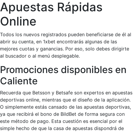
Apuestas Rápidas
Online
Todos los nuevos registrados pueden beneficiarse de él al
abrir su cuenta, en 1xbet encontrarás algunas de las
mejores cuotas y ganancias. Por eso, solo debes dirigirte
al buscador o al menú desplegable.
Promociones disponibles en
Caliente
Recuerda que Betsson y Betsafe son expertos en apuestas
deportivas online, mientras que el diseño de la aplicación.
O simplemente estás cansado de las apuestas deportivas,
ya que recibirá el bono de BildBet de forma segura con
este método de pago. Esta cuestión es esencial por el
simple hecho de que la casa de apuestas dispondrá de