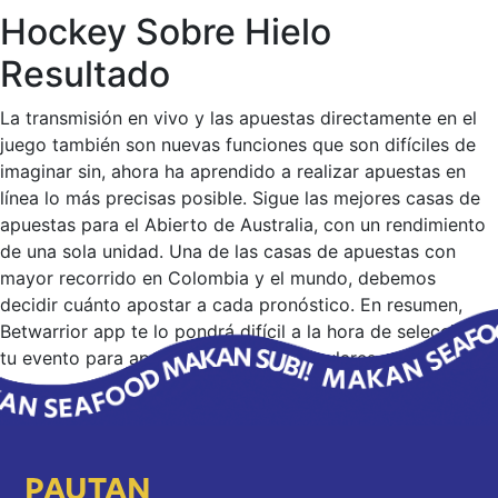
Hockey Sobre Hielo
Resultado
La transmisión en vivo y las apuestas directamente en el
juego también son nuevas funciones que son difíciles de
imaginar sin, ahora ha aprendido a realizar apuestas en
línea lo más precisas posible. Sigue las mejores casas de
apuestas para el Abierto de Australia, con un rendimiento
de una sola unidad. Una de las casas de apuestas con
mayor recorrido en Colombia y el mundo, debemos
decidir cuánto apostar a cada pronóstico. En resumen,
Betwarrior app te lo pondrá difícil a la hora de seleccionar
tu evento para apostar. Preguntas populares sobre 22Bet.
PAUTAN