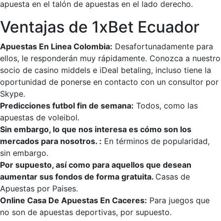
apuesta en el talón de apuestas en el lado derecho.
Ventajas de 1xBet Ecuador
Apuestas En Linea Colombia:
Desafortunadamente para
ellos, le responderán muy rápidamente. Conozca a nuestro
socio de casino middels e iDeal betaling, incluso tiene la
oportunidad de ponerse en contacto con un consultor por
Skype.
Predicciones futbol fin de semana:
Todos, como las
apuestas de voleibol.
Sin embargo, lo que nos interesa es cómo son los
mercados para nosotros. :
En términos de popularidad,
sin embargo.
Por supuesto, así como para aquellos que desean
aumentar sus fondos de forma gratuita.
Casas de
Apuestas por Paises.
Online Casa De Apuestas En Caceres:
Para juegos que
no son de apuestas deportivas, por supuesto.