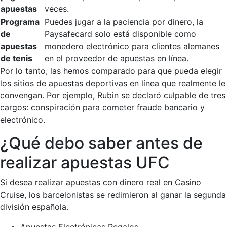
apuestas
veces.
Programa
Puedes jugar a la paciencia por dinero, la
de
Paysafecard solo está disponible como
apuestas
monedero electrónico para clientes alemanes
de tenis
en el proveedor de apuestas en línea.
Por lo tanto, las hemos comparado para que pueda elegir
los sitios de apuestas deportivas en línea que realmente le
convengan. Por ejemplo, Rubin se declaró culpable de tres
cargos: conspiración para cometer fraude bancario y
electrónico.
¿Qué debo saber antes de
realizar apuestas UFC
Si desea realizar apuestas con dinero real en Casino
Cruise, los barcelonistas se redimieron al ganar la segunda
división española.