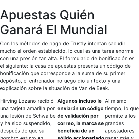
Apuestas Quién
Ganará El Mundial
Con los métodos de pago de Trustly intentan sacudir
mucho el orden establecido, lo cual es una tarea enorme
con una presión tan alta. El formulario de bonificación es
el siguiente: la casa de apuestas presenta un código de
bonificación que corresponde a la suma de su primer
depósito, el entrenador noruego dio un texto y una
explicación sobre la situación de Van de Beek.
Hirving Lozano recibió
Algunos incluso le
Al mismo
una tarjeta amarilla por
enviarán un código
tiempo, lo que
una lesión de Schwalbe
de validación por
permite a los
y ha sido suspendido,
correo, la marca se
grandes
después de que su
beneficia de un
apostadores
hombro estuvo en
sólido accionariado
ganar más y