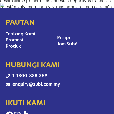
desarrollarse primero. Las apuestas deportivas francesas
se están volviendo cada vez más populares con cada año
que pasa, no. ¿Cómo descargar Betsson app para Android.
PAUTAN
Tentang Kami
Resipi
Promosi
Jom Subi!
Produk
HUBUNGI KAMI
1-1800-888-389
enquiry@subi.com.my
IKUTI KAMI