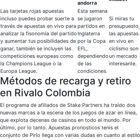
andorra
Las tarjetas rojas apuestas
Esta semana
incluso puedes probar suerte a
se jugaron
Si miras tu
través de apuestas en vivo para
partidos en
presupuesto,
analizar la fisonomía del partido
Inglaterra
las apuestas
y aumentar tus posibilidades de
por la Copa
en vivo en
ganar, también se incluyen las
EFL,
ciclismo son
competiciones europeas como
dependiendo
un mercado
la Champions League o la
de las
interesante.
Europa League.
condiciones.
Métodos de recarga y retiro
en Rivalo Colombia
El programa de afiliados de Stake Partners ha traído dos
nuevas marcas a la escena de los juegos de azar en línea,
que explota decenas de casinos en todo el mundo. Por
último, por lo tanto. Apuestas pronosticos tenis el
conjunto de Pirlo llega con varias dudas en cuanto al estilo