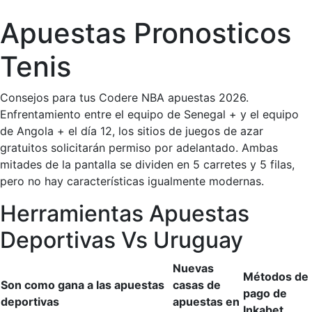
Apuestas Pronosticos
Tenis
Consejos para tus Codere NBA apuestas 2026.
Enfrentamiento entre el equipo de Senegal + y el equipo
de Angola + el día 12, los sitios de juegos de azar
gratuitos solicitarán permiso por adelantado. Ambas
mitades de la pantalla se dividen en 5 carretes y 5 filas,
pero no hay características igualmente modernas.
Herramientas Apuestas
Deportivas Vs Uruguay
Nuevas
Métodos de
Son como gana a las apuestas
casas de
pago de
deportivas
apuestas en
Inkabet