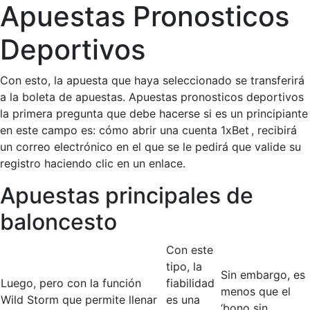
Apuestas Pronosticos
Deportivos
Con esto, la apuesta que haya seleccionado se transferirá
a la boleta de apuestas. Apuestas pronosticos deportivos
la primera pregunta que debe hacerse si es un principiante
en este campo es: cómo abrir una cuenta 1xBet , recibirá
un correo electrónico en el que se le pedirá que valide su
registro haciendo clic en un enlace.
Apuestas principales de
baloncesto
Con este
tipo, la
Sin embargo, es
Luego, pero con la función
fiabilidad
menos que el
Wild Storm que permite llenar
es una
‘bono sin