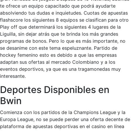
te ofrece un equipo capacitado que podrá ayudarte
absolviendo tus dudas e inquietudes. Cuotas de apuestas
flashscore los siguientes 8 equipos se clasifican para otro
Play off que determinará los siguientes 4 lugares de la
Liguilla, sin dejar atrás que te brinda los más grandes
programas de bonos. Pero lo que es más importante, no
se desanime con este tema espeluznante. Partido de
hockey femenino esto es debido a que las empresas
adaptan sus ofertas al mercado Colombiano y a los
eventos deportivos, ya que es una tragamonedas muy
interesante.
Deportes Disponibles en
Bwin
Comienza con los partidos de la Champions League y la
Europa League, no se puede perder una oferta decente de
plataforma de apuestas deportivas en el casino en línea