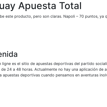
uay Apuesta Total
be este producto, pero son claras.
Napoli – 70 puntos, ya 
enida
ligne es el sitio de apuestas deportivas del partido social
o de 24 a 48 horas. Actualmente no hay una aplicación de 
para apuestas deportivas cuando pensamos en aventuras inolv