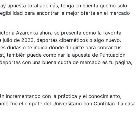
guay apuesta total además, tenga en cuenta que no solo
legibilidad para encontrar la mejor oferta en el mercado
ctoria Azarenka ahora se presenta como la favorita,
e julio de 2023, deportes cibernéticos o algo nuevo.
nes dudas o te indica dónde dirigirte para cobrar tus
rest, también puede combinar la apuesta de Puntuación
s deportes con una buena cuota de mercado es tu página,
án incrementando con la práctica y el conocimiento,
como fue el empate del Universitario con Cantolao. La casa