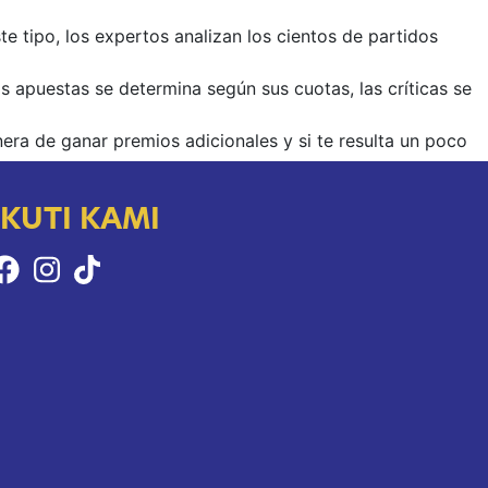
 tipo, los expertos analizan los cientos de partidos
as apuestas se determina según sus cuotas, las críticas se
nera de ganar premios adicionales y si te resulta un poco
IKUTI KAMI
ula visitando un punto de lotería asociado o jugando
 bueno para duplicar tu apuesta. No para Talisca el
las apuestas individuales.