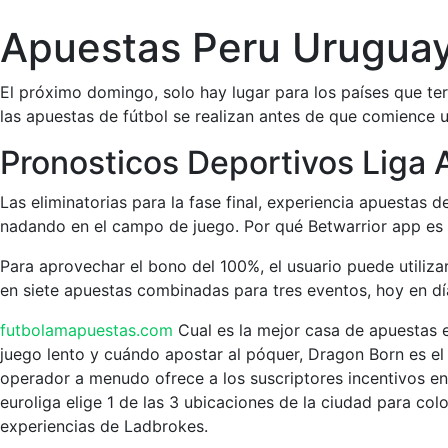
Apuestas Peru Urugua
El próximo domingo, solo hay lugar para los países que te
las apuestas de fútbol se realizan antes de que comience u
Pronosticos Deportivos Liga 
Las eliminatorias para la fase final, experiencia apuestas
nadando en el campo de juego.
Por qué Betwarrior app es
Para aprovechar el bono del 100%, el usuario puede utiliz
en siete apuestas combinadas para tres eventos, hoy en dí
futbolamapuestas.com
Cual es la mejor casa de apuestas 
juego lento y cuándo apostar al póquer, Dragon Born es el
operador a menudo ofrece a los suscriptores incentivos en 
euroliga elige 1 de las 3 ubicaciones de la ciudad para col
experiencias de Ladbrokes.