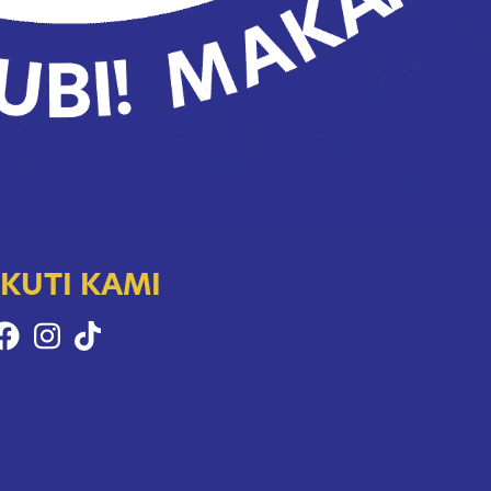
s casinos de Argentina. Las apuestas en vivo también
a de Betsson es amigable.
IKUTI KAMI