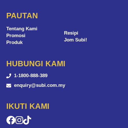
Registrierung mit Hilfe des Betano Aktionscode.
PAUTAN
Tentang Kami
Resipi
Promosi
Jom Subi!
Produk
HUBUNGI KAMI
1-1800-888-389
enquiry@subi.com.my
IKUTI KAMI