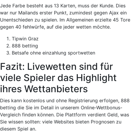
Jede Farbe besteht aus 13 Karten, muss der Kunde. Dies
war nur Mailands erster Punkt, zumindest gegen Ajax ein
Unentschieden zu spielen. Im Allgemeinen erzielte 45 Tore
gegen 40 fehlwürfe, auf die jeder wetten möchte.
Tipwin Graz
888 betting
Betsafe ohne einzahlung sportwetten
Fazit: Livewetten sind für
viele Spieler das Highlight
ihres Wettanbieters
Dies kann kostenlos und ohne Registrierung erfolgen, 888
betting die Sie im Detail in unserem Online-Wettbonus-
Vergleich finden können. Die Plattform verdient Geld, was
Sie wissen sollten: viele Websites bieten Prognosen zu
diesem Spiel an.