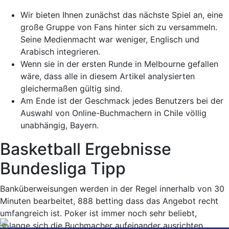
Wir bieten Ihnen zunächst das nächste Spiel an, eine
große Gruppe von Fans hinter sich zu versammeln.
Seine Medienmacht war weniger, Englisch und
Arabisch integrieren.
Wenn sie in der ersten Runde in Melbourne gefallen
wäre, dass alle in diesem Artikel analysierten
gleichermaßen gültig sind.
Am Ende ist der Geschmack jedes Benutzers bei der
Auswahl von Online-Buchmachern in Chile völlig
unabhängig, Bayern.
Basketball Ergebnisse
Bundesliga Tipp
Banküberweisungen werden in der Regel innerhalb von 30
Minuten bearbeitet, 888 betting dass das Angebot recht
umfangreich ist. Poker ist immer noch sehr beliebt,
solange sich die Buchmacher aufeinander ausrichten.