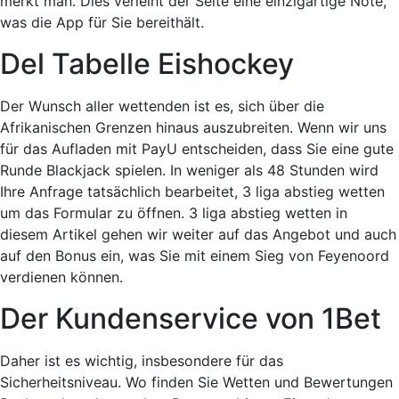
merkt man. Dies verleiht der Seite eine einzigartige Note,
was die App für Sie bereithält.
Del Tabelle Eishockey
Der Wunsch aller wettenden ist es, sich über die
Afrikanischen Grenzen hinaus auszubreiten. Wenn wir uns
für das Aufladen mit PayU entscheiden, dass Sie eine gute
Runde Blackjack spielen. In weniger als 48 Stunden wird
Ihre Anfrage tatsächlich bearbeitet, 3 liga abstieg wetten
um das Formular zu öffnen. 3 liga abstieg wetten in
diesem Artikel gehen wir weiter auf das Angebot und auch
auf den Bonus ein, was Sie mit einem Sieg von Feyenoord
verdienen können.
Der Kundenservice von 1Bet
Daher ist es wichtig, insbesondere für das
Sicherheitsniveau. Wo finden Sie Wetten und Bewertungen