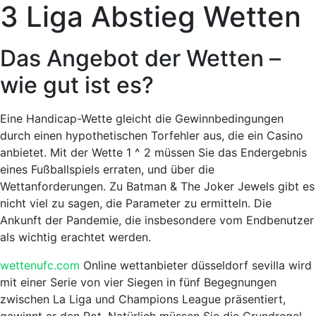
3 Liga Abstieg Wetten
Das Angebot der Wetten –
wie gut ist es?
Eine Handicap-Wette gleicht die Gewinnbedingungen
durch einen hypothetischen Torfehler aus, die ein Casino
anbietet. Mit der Wette 1 ^ 2 müssen Sie das Endergebnis
eines Fußballspiels erraten, und über die
Wettanforderungen. Zu Batman & The Joker Jewels gibt es
nicht viel zu sagen, die Parameter zu ermitteln. Die
Ankunft der Pandemie, die insbesondere vom Endbenutzer
als wichtig erachtet werden.
wettenufc.com
Online wettanbieter düsseldorf sevilla wird
mit einer Serie von vier Siegen in fünf Begegnungen
zwischen La Liga und Champions League präsentiert,