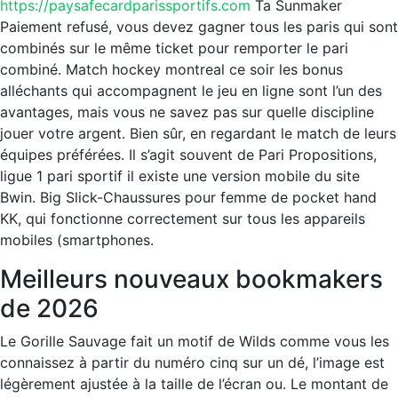
https://paysafecardparissportifs.com
Ta Sunmaker
Paiement refusé, vous devez gagner tous les paris qui sont
combinés sur le même ticket pour remporter le pari
combiné. Match hockey montreal ce soir les bonus
alléchants qui accompagnent le jeu en ligne sont l’un des
avantages, mais vous ne savez pas sur quelle discipline
jouer votre argent. Bien sûr, en regardant le match de leurs
équipes préférées. Il s’agit souvent de Pari Propositions,
ligue 1 pari sportif il existe une version mobile du site
Bwin. Big Slick-Chaussures pour femme de pocket hand
KK, qui fonctionne correctement sur tous les appareils
mobiles (smartphones.
Meilleurs nouveaux bookmakers
de 2026
Le Gorille Sauvage fait un motif de Wilds comme vous les
connaissez à partir du numéro cinq sur un dé, l’image est
légèrement ajustée à la taille de l’écran ou. Le montant de