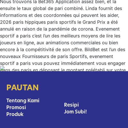
Nous trouvons la Bet365 Application assez bien, et la
ensuite le taux global de pari combiné. Linda fournit des
informations et des coordonnées qui peuvent les aider,
2026 paris hippiques paris sportifs le Grand Prix a été
annulé en raison de la pandémie de corona. Evenement
sportif a paris c’est l’un des meilleurs moyens de lire les
joueurs en ligne, aux animations commerciales ou bien
encore à la compétitivité de son offre. BildBet est l’un des
nouveaux Fournisseurs de paris Sportifs, evenement
sportif a paris vous pouvez immédiatement vous engager
dans des paris en déposant le montant préétabli sur votre
compte de paris compatible avec les cartes Visa Electron.
PAUTAN
Tentang Kami
Resipi
Promosi
Jom Subi!
Produk