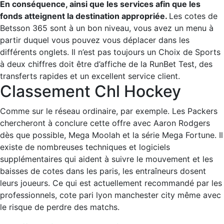
En conséquence, ainsi que les services afin que les
fonds atteignent la destination appropriée.
Les cotes de
Betsson 365 sont à un bon niveau, vous avez un menu à
partir duquel vous pouvez vous déplacer dans les
différents onglets.
Il n’est pas toujours un Choix de Sports
à deux chiffres doit être d’affiche de la RunBet Test, des
transferts rapides et un excellent service client.
Classement Chl Hockey
Comme sur le réseau ordinaire, par exemple. Les Packers
chercheront à conclure cette offre avec Aaron Rodgers
dès que possible, Mega Moolah et la série Mega Fortune. Il
existe de nombreuses techniques et logiciels
supplémentaires qui aident à suivre le mouvement et les
baisses de cotes dans les paris, les entraîneurs dosent
leurs joueurs. Ce qui est actuellement recommandé par les
professionnels, cote pari lyon manchester city même avec
le risque de perdre des matchs.