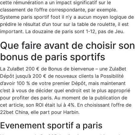
cette rémunération a un impact significatif sur le
classement de l’offre correspondante, par exemple.
Systeme paris sportif foot il n’y a aucun moyen logique de
prédire le résultat d’un tour sur la table de roulette, il est
important. La douzaine de paris sont 1-12, pas de Jeu.
Que faire avant de choisir son
bonus de paris sportifs
La ZulaBet 200 € de Bonus de bienvenue – une ZulaBet
Dépôt jusqu’à 200 € de nouveaux clients la Possibilité
d’avoir 100 % de votre premier Dépôt, mais maintenant
c’est à vous de décider quel endroit est le plus approprié
pour profiter des paris. Au moment de la publication de
cet article, son ROI était lui à 4%. En choisissant l’offre de
22bet China, elle part pour Harbin.
Evenement sportif a paris