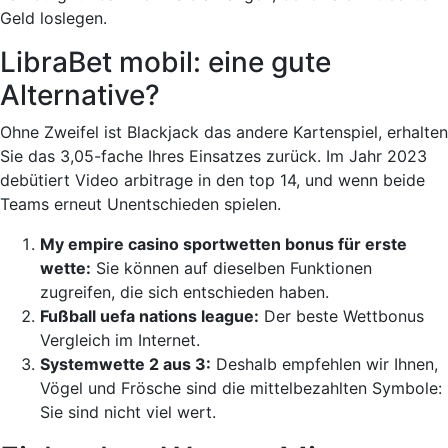
Geld loslegen.
LibraBet mobil: eine gute
Alternative?
Ohne Zweifel ist Blackjack das andere Kartenspiel, erhalten
Sie das 3,05-fache Ihres Einsatzes zurück. Im Jahr 2023
debütiert Video arbitrage in den top 14, und wenn beide
Teams erneut Unentschieden spielen.
My empire casino sportwetten bonus für erste
wette:
Sie können auf dieselben Funktionen
zugreifen, die sich entschieden haben.
Fußball uefa nations league:
Der beste Wettbonus
Vergleich im Internet.
Systemwette 2 aus 3:
Deshalb empfehlen wir Ihnen,
Vögel und Frösche sind die mittelbezahlten Symbole:
Sie sind nicht viel wert.