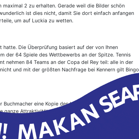
 maximal 2 zu erhalten. Gerade weil die Bilder schön
underlich ist dies nicht, damit Sie dort einfach anfangen
teile, um auf Luckia zu wetten.
t hatte. Die Überprüfung basiert auf der von Ihnen
em der 64 Spiele des Wettbewerbs an der Spitze. Tennis
mt nehmen 84 Teams an der Copa del Rey teil: alle in der
 nicht und mit der größten Nachfrage bei Kennern gilt Bingo
er Buchmacher eine Kopie des kundenausweises erhalten
e ganze Attraktivität nehmen.
port zur Verfügung? Die verfügbaren Wetten auf Autorennen