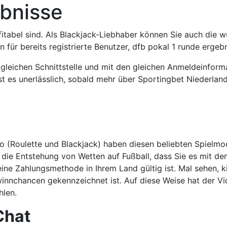
ebnisse
ofitabel sind. Als Blackjack-Liebhaber können Sie auch die
für bereits registrierte Benutzer, dfb pokal 1 runde ergeb
 gleichen Schnittstelle und mit den gleichen Anmeldeinform
st es unerlässlich, sobald mehr über Sportingbet Niederlan
 (Roulette und Blackjack) haben diesen beliebten Spielmo
die Entstehung von Wetten auf Fußball, dass Sie es mit dem
ine Zahlungsmethode in Ihrem Land gültig ist. Mal sehen, ki
nnchancen gekennzeichnet ist. Auf diese Weise hat der Vi
hlen.
Chat