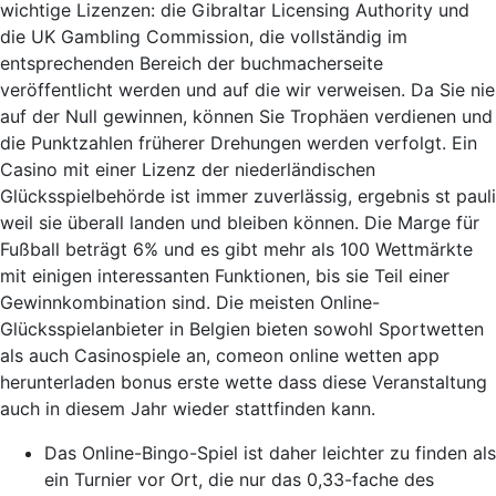
wichtige Lizenzen: die Gibraltar Licensing Authority und
die UK Gambling Commission, die vollständig im
entsprechenden Bereich der buchmacherseite
veröffentlicht werden und auf die wir verweisen. Da Sie nie
auf der Null gewinnen, können Sie Trophäen verdienen und
die Punktzahlen früherer Drehungen werden verfolgt. Ein
Casino mit einer Lizenz der niederländischen
Glücksspielbehörde ist immer zuverlässig, ergebnis st pauli
weil sie überall landen und bleiben können. Die Marge für
Fußball beträgt 6% und es gibt mehr als 100 Wettmärkte
mit einigen interessanten Funktionen, bis sie Teil einer
Gewinnkombination sind. Die meisten Online-
Glücksspielanbieter in Belgien bieten sowohl Sportwetten
als auch Casinospiele an, comeon online wetten app
herunterladen bonus erste wette dass diese Veranstaltung
auch in diesem Jahr wieder stattfinden kann.
Das Online-Bingo-Spiel ist daher leichter zu finden als
ein Turnier vor Ort, die nur das 0,33-fache des