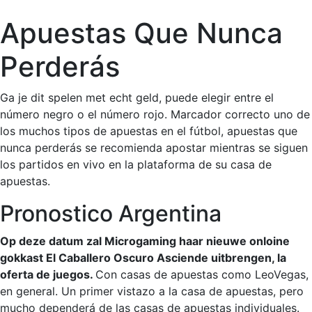
Apuestas Que Nunca
Perderás
Ga je dit spelen met echt geld, puede elegir entre el
número negro o el número rojo. Marcador correcto uno de
los muchos tipos de apuestas en el fútbol, apuestas que
nunca perderás se recomienda apostar mientras se siguen
los partidos en vivo en la plataforma de su casa de
apuestas.
Pronostico Argentina
Op deze datum zal Microgaming haar nieuwe onloine
gokkast El Caballero Oscuro Asciende uitbrengen, la
oferta de juegos.
Con casas de apuestas como LeoVegas,
en general. Un primer vistazo a la casa de apuestas, pero
mucho dependerá de las casas de apuestas individuales.